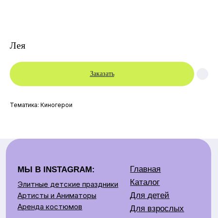
Лея
Заказать
Главная
МЫ В INSTAGRAM:
Каталог
Тематика: Киногерои
Элитные детские праздники
Для детей
Артисты и Аниматоры
Аренда костюмов
Для взрослых
Артисты
Контакты:
Аренда
Детские праздники
Контакты
+375 29 669 09 49
О нас
Взрослые праздники
Отзывы
+375 29 679 75 09
+375 33 669 00 00
Аренда костюмов
+375 25 905 67 07