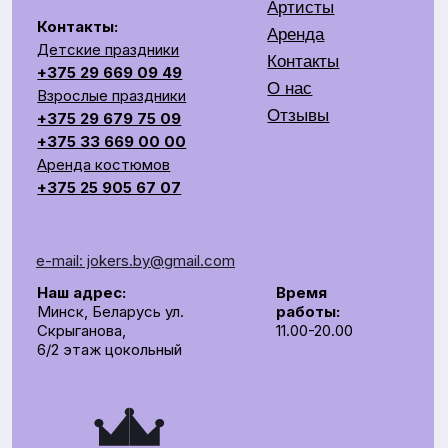
e-mail: jokers.by@gmail.com
Наш адрес:
Время
Минск, Беларусь ул.
работы:
Скрыганова,
11.00-20.00
6/2 этаж цокольный
СОЗДАЕМ ЯРКОЕ ШОУ НА ВАШЕМ ПРАЗДНИКЕ
Общество с ограниченной ответственностью «Рубин
Ивент»
УНП 193672988
г. Минск, 220014, переулок Софьи Ковалевской,
д.60, пом. 208, секция 10.
р/с BY62UNBS30122408100000000933
в ЗАO "БСБ Банк" БИК UNBSBY2X
Сделано с любовью
by Pijamas studio
Директор Рубинчик В.И.