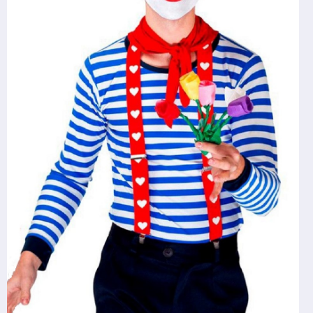
Главная
МЫ В INSTAGRAM:
Каталог
Элитные детские праздники
Для детей
Артисты и Аниматоры
Аренда костюмов
Для взрослых
Артисты
Контакты:
Аренда
Детские праздники
Контакты
+375 29 669 09 49
О нас
Взрослые праздники
Отзывы
+375 29 679 75 09
+375 33 669 00 00
Аренда костюмов
+375 25 905 67 07
e-mail: jokers.by@gmail.com