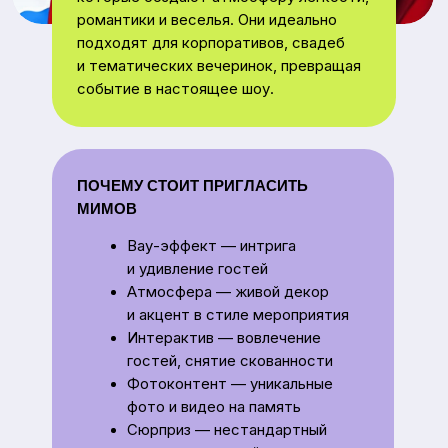
Вау-эффект — интрига
и удивление гостей
Атмосфера — живой декор
и акцент в стиле мероприятия
Интерактив — вовлечение
гостей, снятие скованности
Фотоконтент — уникальные
фото и видео на память
Сюрприз — нестандартный
элемент, который запомнится
все
м
ВАРИАНТЫ ОБРАЗОВ МИМОВ
Классические чёрно-белые
мимы — для элегантных событий
Французские мимы — романтика
для свадьбы, 14 февраля или 8
марта
Яркие «стиляги» — для весёлых
вечеринок и корпоратива
Фоновые персонажи —
деликатные образы для