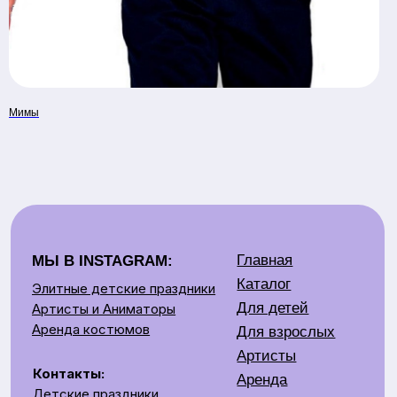
Наш адрес:
Время
Минск, Беларусь ул.
работы:
Скрыганова,
11.00-20.00
6/2 этаж цокольный
Мимы
СОЗДАЕМ ЯРКОЕ ШОУ НА ВАШЕМ ПРАЗДНИКЕ
Общество с ограниченной ответственностью «Рубин
Ивент»
УНП 193672988
г. Минск, 220014, переулок Софьи Ковалевской,
д.60, пом. 208, секция 10.
р/с BY62UNBS30122408100000000933
в ЗАO "БСБ Банк" БИК UNBSBY2X
Сделано с любовью
by Pijamas studio
Директор Рубинчик В.И.