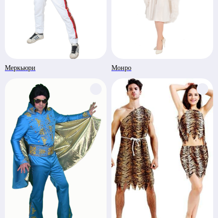
Меркьюри
Монро