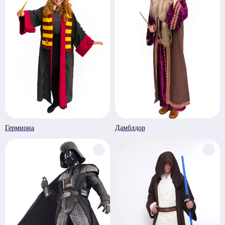
Взрослые праздники
Отзывы
+375 29 679 75 09
+375 33 669 00 00
Аренда костюмов
+375 25 905 67 07
e-mail: jokers.by@gmail.com
Наш адрес:
Время
Минск, Беларусь ул.
работы:
Скрыганова,
11.00-20.00
6/2 этаж цокольный
Гермиона
Дамблдор
СОЗДАЕМ ЯРКОЕ ШОУ НА ВАШЕМ ПРАЗДНИКЕ
Общество с ограниченной ответственностью «Рубин
Ивент»
УНП 193672988
г. Минск, 220014, переулок Софьи Ковалевской,
д.60, пом. 208, секция 10.
р/с BY62UNBS30122408100000000933