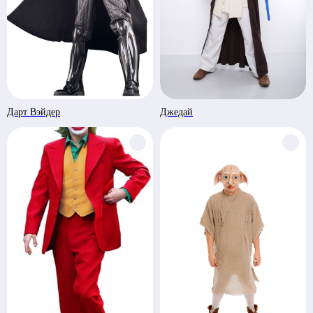
в ЗАO "БСБ Банк" БИК UNBSBY2X
Сделано с любовью
by Pijamas studio
Директор Рубинчик В.И.
Дарт Вэйдер
Джедай