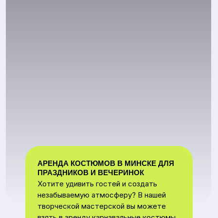
АРЕНДА КОСТЮМОВ В МИНСКЕ ДЛЯ
ПРАЗДНИКОВ И ВЕЧЕРИНОК
Хотите удивить гостей и создать
незабываемую атмосферу? В нашей
творческой мастерской вы можете
взять в аренду карнавальные костюмы
для взрослых и детей. Иногда артисты
и аниматоры не нужны — сами гости
становятся героями праздника!
КОГДА НУЖНА АРЕНДА КОСТЮМОВ
Тематическая вечеринка или