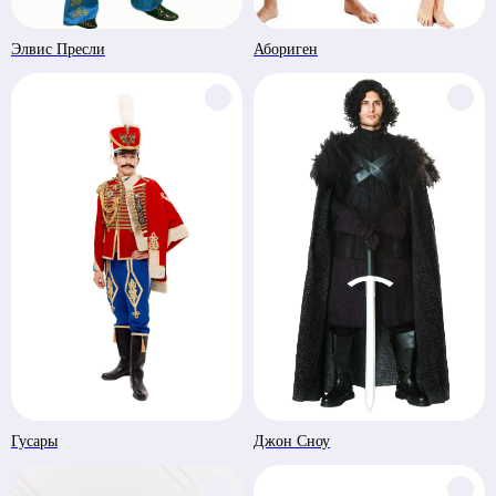
Элвис Пресли
Абориген
Гусары
Джон Сноу