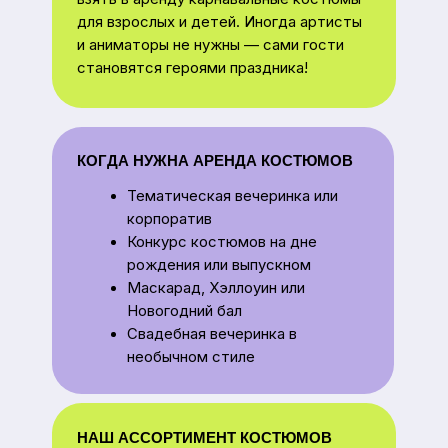
корпоратив
Конкурс костюмов на дне
рождения или выпускном
Маскарад, Хэллоуин или
Новогодний бал
Свадебная вечеринка в
необычном стиле
НАШ АССОРТИМЕНТ КОСТЮМОВ
Герои кино и мультфильмов
Исторические и сказочные
персонажи
Костюмы разных профессий
Страшные образы для Хэллоуина
Костюмы народов мира
ПОЧЕМУ ВЫБИРАЮТ НАС
Более 230 костюмов
в коллекции
Все костюмы в отличном
состоянии и регулярно