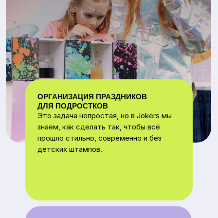
ОРГАНИЗАЦИЯ ПРАЗДНИКОВ
ДЛЯ ПОДРОСТКОВ
Это задача непростая, но в Jokers мы
знаем, как сделать так, чтобы всё
прошло стильно, современно и без
детских штампов.
ЧТО ВАЖНО ДЛЯ ПОДРОСТКОВ
Атмосфера без «детских»
аниматоров и сказочных
костюмов
Современный ведущий, который
говорит с ними на одном языке
Живая энергия, юмор и драйв