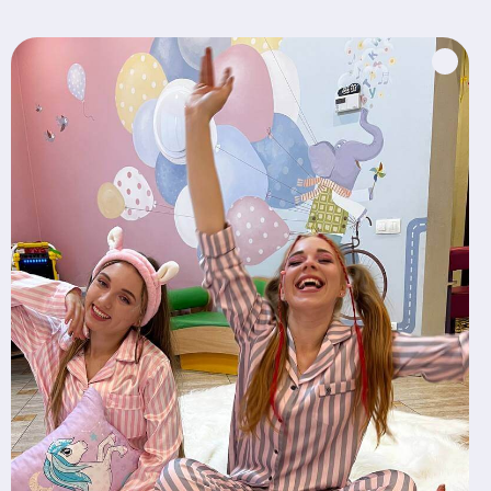
Главная
МЫ В INSTAGRAM:
Каталог
Элитные детские праздники
Для детей
Артисты и Аниматоры
Аренда костюмов
Для взрослых
Артисты
Контакты:
Аренда
Детские праздники
Контакты
+375 29 669 09 49
О нас