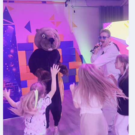
в ЗАO "БСБ Банк" БИК UNBSBY2X
Сделано с любовью
by Pijamas studio
Директор Рубинчик В.И.