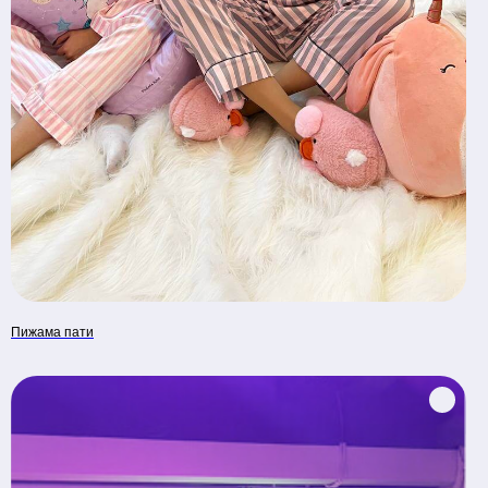
Взрослые праздники
Отзывы
+375 29 679 75 09
+375 33 669 00 00
Аренда костюмов
+375 25 905 67 07
e-mail: jokers.by@gmail.com
Наш адрес:
Время
Минск, Беларусь ул.
работы:
Скрыганова,
11.00-20.00
6/2 этаж цокольный
Пижама пати
СОЗДАЕМ ЯРКОЕ ШОУ НА ВАШЕМ ПРАЗДНИКЕ
Общество с ограниченной ответственностью «Рубин
Ивент»
УНП 193672988
г. Минск, 220014, переулок Софьи Ковалевской,
д.60, пом. 208, секция 10.
р/с BY62UNBS30122408100000000933