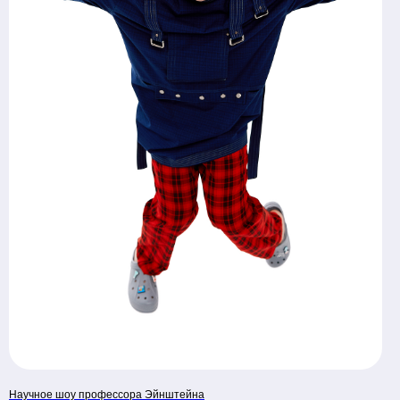
Научное шоу профессора Эйнштейна