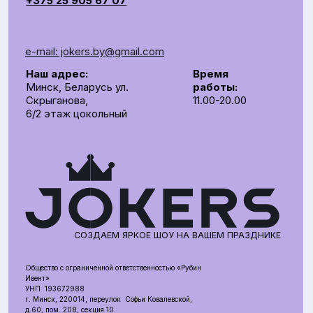
СОЗДАЕМ ЯРКОЕ ШОУ НА ВАШЕМ ПРАЗДНИКЕ
Общество с ограниченной ответственностью «Рубин
Ивент»
УНП 193672988
г. Минск, 220014, переулок Софьи Ковалевской,
д.60, пом. 208, секция 10.
р/с BY62UNBS30122408100000000933
в ЗАO "БСБ Банк" БИК UNBSBY2X
Сделано с любовью
by Pijamas studio
Директор Рубинчик В.И.