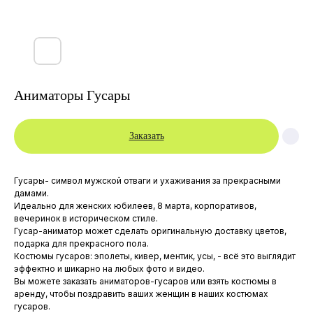
Аниматоры Гусары
Заказать
Гусары- символ мужской отваги и ухаживания за прекрасными
дамами.
Идеально для женских юбилеев, 8 марта, корпоративов,
вечеринок в историческом стиле.
Гусар-аниматор может сделать оригинальную доставку цветов,
подарка для прекрасного пола.
Костюмы гусаров: эполеты, кивер, ментик, усы, - всё это выглядит
эффектно и шикарно на любых фото и видео.
Главная
МЫ В INSTAGRAM:
Вы можете заказать аниматоров-гусаров или взять костюмы в
аренду, чтобы поздравить ваших женщин в наших костюмах
Каталог
Элитные детские праздники
гусаров.
Для детей
Артисты и Аниматоры