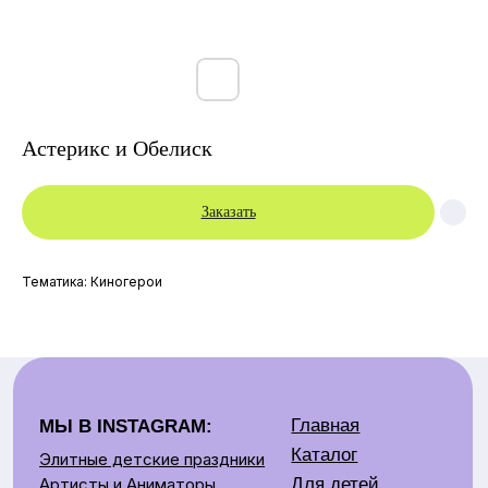
Астерикс и Обелиск
Заказать
Главная
МЫ В INSTAGRAM:
Каталог
Элитные детские праздники
Тематика: Киногерои
Для детей
Артисты и Аниматоры
Аренда костюмов
Для взрослых
Артисты
Контакты:
Аренда
Детские праздники
Контакты
+375 29 669 09 49
О нас
Взрослые праздники
Отзывы
+375 29 679 75 09
+375 33 669 00 00
Аренда костюмов