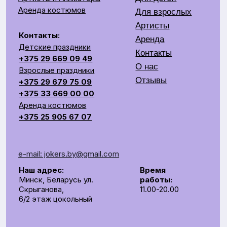
+375 25 905 67 07
e-mail: jokers.by@gmail.com
Наш адрес:
Время
Минск, Беларусь ул.
работы:
Скрыганова,
11.00-20.00
6/2 этаж цокольный
СОЗДАЕМ ЯРКОЕ ШОУ НА ВАШЕМ ПРАЗДНИКЕ
Общество с ограниченной ответственностью «Рубин
Ивент»
УНП 193672988
г. Минск, 220014, переулок Софьи Ковалевской,
д.60, пом. 208, секция 10.
р/с BY62UNBS30122408100000000933
в ЗАO "БСБ Банк" БИК UNBSBY2X
Сделано с любовью
by Pijamas studio
Директор Рубинчик В.И.