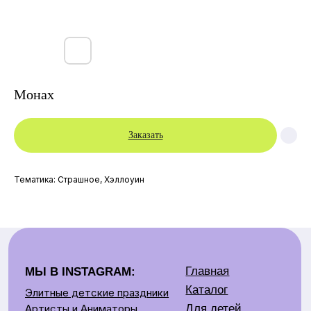
Монах
Заказать
Главная
МЫ В INSTAGRAM:
Каталог
Элитные детские праздники
Тематика: Страшное, Хэллоуин
Для детей
Артисты и Аниматоры
Аренда костюмов
Для взрослых
Артисты
Контакты:
Аренда
Детские праздники
Контакты
+375 29 669 09 49
О нас
Взрослые праздники
Отзывы
+375 29 679 75 09
+375 33 669 00 00
Аренда костюмов