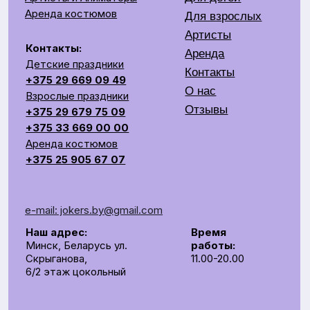
+375 25 905 67 07
e-mail: jokers.by@gmail.com
Наш адрес:
Время
Минск, Беларусь ул.
работы:
Скрыганова,
11.00-20.00
6/2 этаж цокольный
СОЗДАЕМ ЯРКОЕ ШОУ НА ВАШЕМ ПРАЗДНИКЕ
Общество с ограниченной ответственностью «Рубин
Ивент»
УНП 193672988
г. Минск, 220014, переулок Софьи Ковалевской,
д.60, пом. 208, секция 10.
р/с BY62UNBS30122408100000000933
в ЗАO "БСБ Банк" БИК UNBSBY2X
Сделано с любовью
by Pijamas studio
Директор Рубинчик В.И.