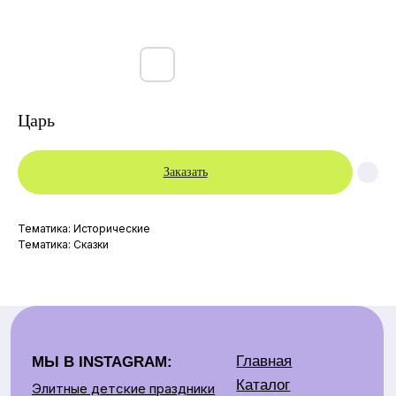
Царь
Заказать
Главная
МЫ В INSTAGRAM:
Тематика: Исторические
Каталог
Элитные детские праздники
Тематика: Сказки
Для детей
Артисты и Аниматоры
Аренда костюмов
Для взрослых
Артисты
Контакты:
Аренда
Детские праздники
Контакты
+375 29 669 09 49
О нас
Взрослые праздники
Отзывы
+375 29 679 75 09
+375 33 669 00 00