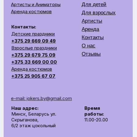
Аренда костюмов
+375 25 905 67 07
e-mail: jokers.by@gmail.com
Наш адрес:
Время
Минск, Беларусь ул.
работы:
Скрыганова,
11.00-20.00
6/2 этаж цокольный
СОЗДАЕМ ЯРКОЕ ШОУ НА ВАШЕМ ПРАЗДНИКЕ
Общество с ограниченной ответственностью «Рубин
Ивент»
УНП 193672988
г. Минск, 220014, переулок Софьи Ковалевской,
д.60, пом. 208, секция 10.
р/с BY62UNBS30122408100000000933
в ЗАO "БСБ Банк" БИК UNBSBY2X
Сделано с любовью
by Pijamas studio
Директор Рубинчик В.И.