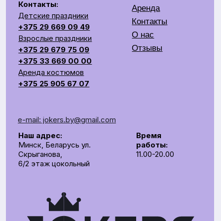
e-mail: jokers.by@gmail.com
Наш адрес:
Время
Минск, Беларусь ул.
работы:
Скрыганова,
11.00-20.00
6/2 этаж цокольный
СОЗДАЕМ ЯРКОЕ ШОУ НА ВАШЕМ ПРАЗДНИКЕ
Общество с ограниченной ответственностью «Рубин
Ивент»
УНП 193672988
г. Минск, 220014, переулок Софьи Ковалевской,
д.60, пом. 208, секция 10.
р/с BY62UNBS30122408100000000933
в ЗАO "БСБ Банк" БИК UNBSBY2X
Сделано с любовью
by Pijamas studio
Директор Рубинчик В.И.