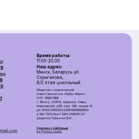
Время работы:
11.00-20.00
Наш адрес:
Минск, Беларусь ул.
Скрыганова,
6/2 этаж цокольный
Общество с ограниченной
ответственностью «Рубин Ивент»
УНП 193672988
г. Минск, 220014, переулок Софьи
Ковалевской, д.60, пом. 208, секция 10.
р/с BY62UNBS30122408100000000933
в ЗАO "БСБ Банк" БИК UNBSBY2X
Директор Рубинчик В.И.
Сделано с любовью
by Pijamas studio