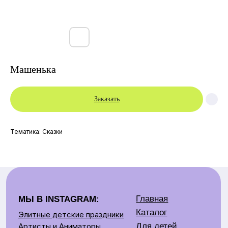
Машенька
Заказать
Главная
МЫ В INSTAGRAM:
Каталог
Элитные детские праздники
Тематика: Сказки
Для детей
Артисты и Аниматоры
Аренда костюмов
Для взрослых
Артисты
Контакты:
Аренда
Детские праздники
Контакты
+375 29 669 09 49
О нас
Взрослые праздники
Отзывы
+375 29 679 75 09
+375 33 669 00 00
Аренда костюмов