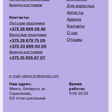
+375 25 905 67 07
e-mail: jokers.by@gmail.com
Наш адрес:
Время
Минск, Беларусь ул.
работы:
Скрыганова,
11.00-20.00
6/2 этаж цокольный
СОЗДАЕМ ЯРКОЕ ШОУ НА ВАШЕМ ПРАЗДНИКЕ
Общество с ограниченной ответственностью «Рубин
Ивент»
УНП 193672988
г. Минск, 220014, переулок Софьи Ковалевской,
д.60, пом. 208, секция 10.
р/с BY62UNBS30122408100000000933
в ЗАO "БСБ Банк" БИК UNBSBY2X
Сделано с любовью
by Pijamas studio
Директор Рубинчик В.И.