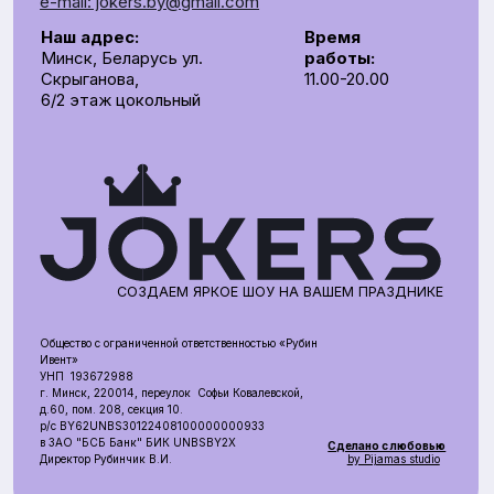
УНП 193672988
г. Минск, 220014, переулок Софьи Ковалевской,
д.60, пом. 208, секция 10.
р/с BY62UNBS30122408100000000933
в ЗАO "БСБ Банк" БИК UNBSBY2X
Сделано с любовью
by Pijamas studio
Директор Рубинчик В.И.