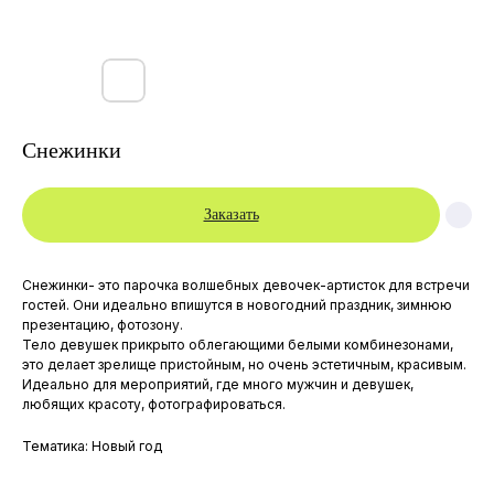
Снежинки
Заказать
Снежинки- это парочка волшебных девочек-артисток для встречи
гостей. Они идеально впишутся в новогодний праздник, зимнюю
презентацию, фотозону.
Тело девушек прикрыто облегающими белыми комбинезонами,
это делает зрелище пристойным, но очень эстетичным, красивым.
Главная
МЫ В INSTAGRAM:
Идеально для мероприятий, где много мужчин и девушек,
Каталог
любящих красоту, фотографироваться.
Элитные детские праздники
Для детей
Артисты и Аниматоры
Тематика: Новый год
Аренда костюмов
Для взрослых
Артисты
Контакты: