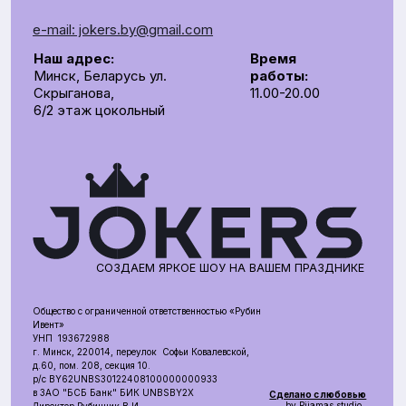
Общество с ограниченной ответственностью «Рубин
Ивент»
УНП 193672988
г. Минск, 220014, переулок Софьи Ковалевской,
д.60, пом. 208, секция 10.
р/с BY62UNBS30122408100000000933
в ЗАO "БСБ Банк" БИК UNBSBY2X
Сделано с любовью
by Pijamas studio
Директор Рубинчик В.И.