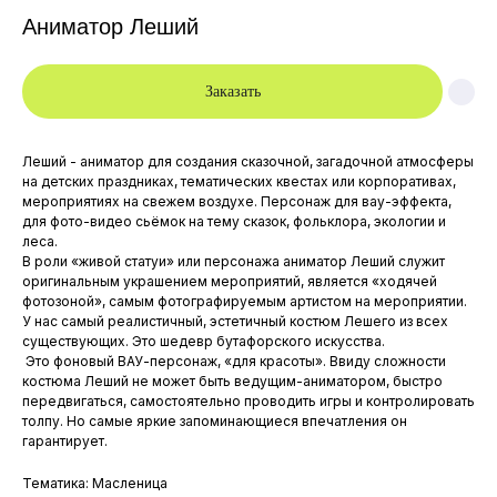
Аниматор Леший
Заказать
Леший - аниматор
для создания сказочной, загадочной атмосферы
на детских праздниках, тематических квестах или корпоративах,
мероприятиях на свежем воздухе. Персонаж для вау-эффекта,
для фото-видео сьёмок на тему сказок, фольклора, экологии и
леса.
В роли «живой статуи» или персонажа аниматор Леший служит
оригинальным украшением мероприятий, является «ходячей
фотозоной», самым фотографируемым артистом на мероприятии.
У нас самый реалистичный, эстетичный костюм Лешего из всех
существующих. Это шедевр бутафорского искусства.
Это фоновый ВАУ-персонаж, «для красоты». Ввиду сложности
костюма Леший не может быть ведущим-аниматором, быстро
передвигаться, самостоятельно проводить игры и контролировать
Главная
МЫ В INSTAGRAM:
толпу. Но самые яркие запоминающиеся впечатления он
Каталог
Элитные детские праздники
гарантирует.
Для детей
Артисты и Аниматоры
Аренда костюмов
Для взрослых
Тематика: Масленица