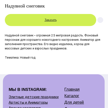
Надувной снеговик
Заказать
Надувной снеговик – огромная 2.5 метровая радость. Фоновый
персонаж для хорошего новогоднего настроения. Аниматор для
заполнения пространства. Его видно издалека, хорош для
массовых детских и взрослых праздников.
Главная
МЫ В INSTAGRAM:
Каталог
Элитные детские праздники
Тематика: Новый год
Для детей
Артисты и Аниматоры
Аренда костюмов
Для взрослых
Артисты
Контакты:
Аренда
Детские праздники
Контакты
+375 29 669 09 49
О нас
Взрослые праздники
Отзывы
+375 29 679 75 09
+375 33 669 00 00
Аренда костюмов
+375 25 905 67 07