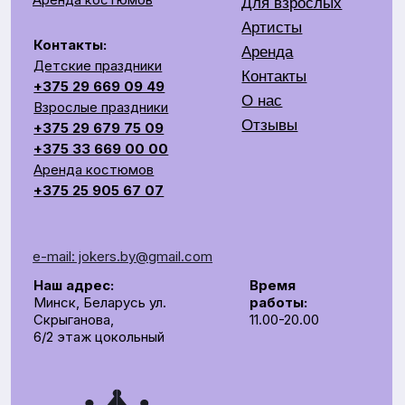
e-mail: jokers.by@gmail.com
Наш адрес:
Время
Минск, Беларусь ул.
работы:
Скрыганова,
11.00-20.00
6/2 этаж цокольный
СОЗДАЕМ ЯРКОЕ ШОУ НА ВАШЕМ ПРАЗДНИКЕ
Общество с ограниченной ответственностью «Рубин
Ивент»
УНП 193672988
г. Минск, 220014, переулок Софьи Ковалевской,
д.60, пом. 208, секция 10.
р/с BY62UNBS30122408100000000933
в ЗАO "БСБ Банк" БИК UNBSBY2X
Сделано с любовью
by Pijamas studio
Директор Рубинчик В.И.